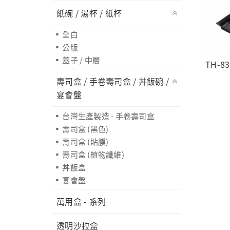
紙碗 / 湯杯 / 紙杯
全白
公版
蓋子 / 中層
TH-83
壽司盒 / 手卷壽司盒 / 丼飯碗 /
宴會盤
台灣生產製造 - 手卷壽司盒
壽司盒 (黑色)
壽司盒 (貼膜)
壽司盒 (植物纖維)
丼飯盒
宴會盤
萬用盒 - 系列
透明沙拉盒