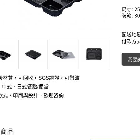
尺寸: 25
裝箱: 30
配送地
付款方
我要
級材質，可回收，
SGS
認證，可微波
、
: 中式
日式餐點/便當
款式，印刷與設計，歡迎咨詢
關商品