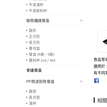
牛皮湯杯
牛皮飲料杯
植物纖維餐盒
圓形
正方形
長方形
壽司盒
餐盒 (4格、5格)
醬料杯 2oz / 4oz
食品等
適用於 
會議餐盒
有不同
PP微波耐熱餐盒
圓型
長方型
相
湯杯