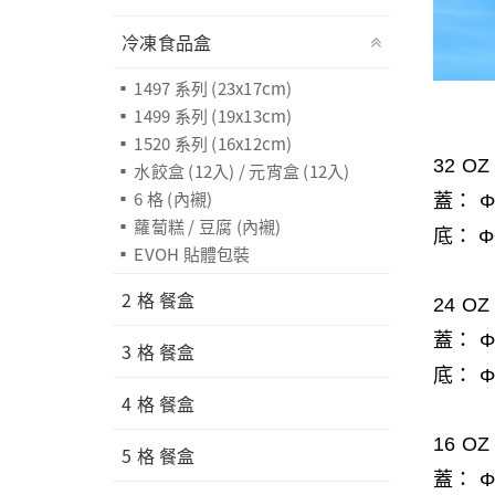
冷凍食品盒
1497 系列 (23x17cm)
1499 系列 (19x13cm)
1520 系列 (16x12cm)
32 O
水餃盒 (12入) / 元宵盒 (12入)
6 格 (內襯)
蓋
：
Φ
蘿蔔糕 / 豆腐 (內襯)
底
：
Φ
EVOH 貼體包裝
2 格 餐盒
24 O
蓋
：
Φ
3 格 餐盒
底
：
Φ
4 格 餐盒
16 O
5 格 餐盒
蓋
：