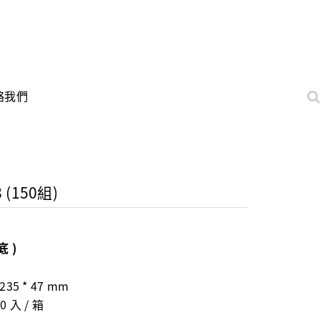
絡我們
 (150組)
底 )
235 * 47 mm
0 入 / 箱