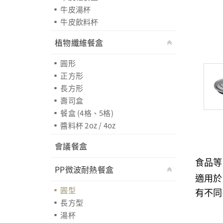
牛皮湯杯
牛皮飲料杯
植物纖維餐盒
圓形
正方形
長方形
壽司盒
餐盒 (4格、5格)
醬料杯 2oz / 4oz
會議餐盒
食品等
PP微波耐熱餐盒
適用於
圓型
有不同
長方型
湯杯