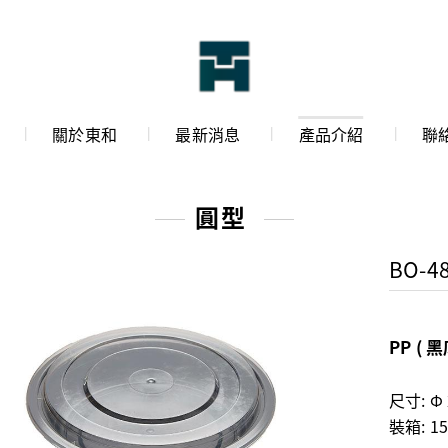
關於東和
最新消息
產品介紹
聯
圓型
BO-48
PP ( 黑
尺寸: Φ 
裝箱: 15