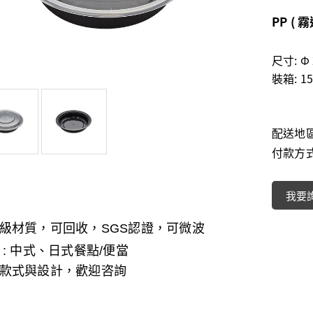
PP ( 
尺寸: Φ 
裝箱: 15
配送地
付款方
我要
級材質，可回收，
SGS
認證，可微波
 : 中式、日式餐點/便當
款式與設計，歡迎咨詢