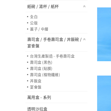
紙碗 / 湯杯 / 紙杯
全白
公版
蓋子 / 中層
壽司盒 / 手卷壽司盒 / 丼飯碗 /
宴會盤
台灣生產製造 - 手卷壽司盒
壽司盒 (黑色)
壽司盒 (貼膜)
壽司盒 (植物纖維)
丼飯盒
宴會盤
萬用盒 - 系列
透明沙拉盒