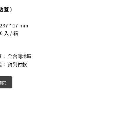
霧透蓋 )
237 * 17 mm
0 入 / 箱
區：
全台灣地區
式：
貨到付款
詢問