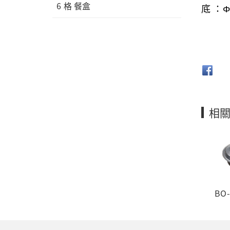
6 格 餐盒
底
：
Φ
相
BO-